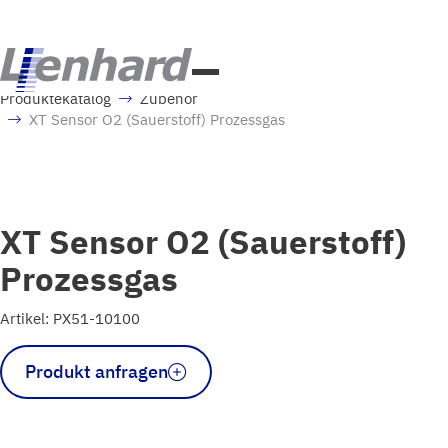
Produktekatalog
Zubehör
XT Sensor O2 (Sauerstoff) Prozessgas
XT Sensor O2 (Sauerstoff)
Prozessgas
Artikel: PX51-10100
XT
Produkt anfragen
Sensor
O2
(Sauerstoff)