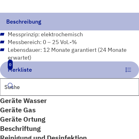
Prozessgas
Menge
Beschreibung
Messprinzip: elektrochemisch
Messbereich: 0 – 25 Vol.-%
Lebensdauer: 12 Monate garantiert (24 Monate
erwartet)
0
Merkliste
Suchen
Geräte Wasser
Geräte Gas
Geräte Ortung
Beschriftung
Reinigung und Desinfektion